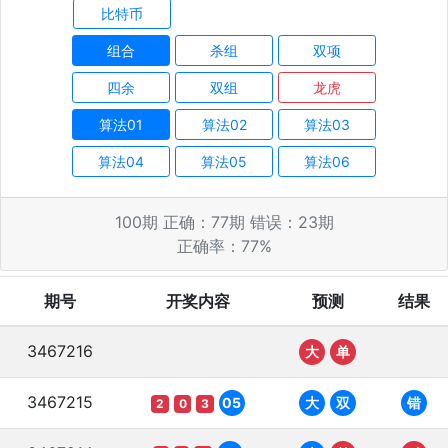
比特币
组合
杀组
双项
四余
双组
龙虎
算法01
算法02
算法03
算法04
算法05
算法06
100
期 正确：
77
期 错误：
23
期
正确率：
77
%
期号
开奖内容
预测
结果
3467216
大
单
3467215
05
大
双
错
2
0
3