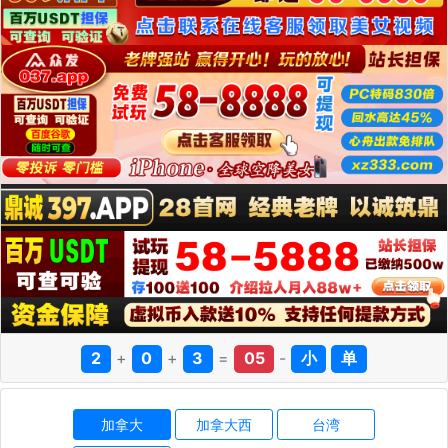
2
+
0
+
3
=
05
-
小
单
加拿大
加拿大西
台湾