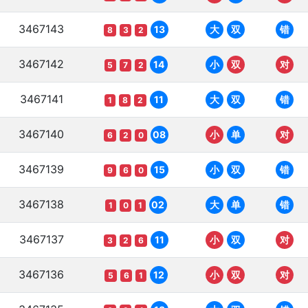
3467143
13
大
双
错
8
3
2
3467142
14
小
双
对
5
7
2
3467141
11
大
双
错
1
8
2
3467140
08
小
单
对
6
2
0
3467139
15
小
双
错
9
6
0
3467138
02
大
单
错
1
0
1
3467137
11
小
双
对
3
2
6
3467136
12
小
双
对
5
6
1