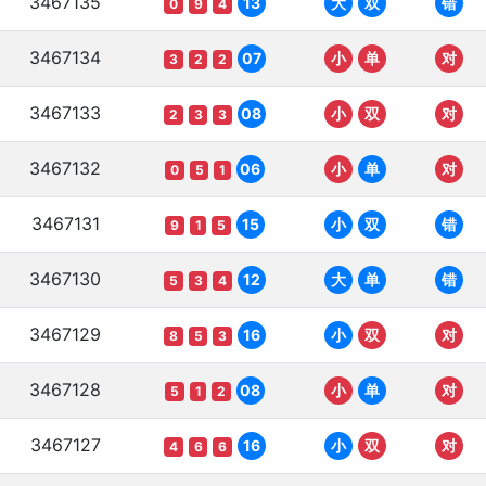
3467135
13
大
双
错
0
9
4
3467134
07
小
单
对
3
2
2
3467133
08
小
双
对
2
3
3
3467132
06
小
单
对
0
5
1
3467131
15
小
双
错
9
1
5
3467130
12
大
单
错
5
3
4
3467129
16
小
双
对
8
5
3
3467128
08
小
单
对
5
1
2
3467127
16
小
双
对
4
6
6