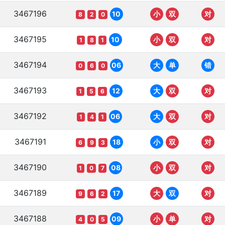
3467196
10
小
双
对
8
2
0
3467195
10
小
双
对
1
8
1
3467194
06
大
单
错
0
6
0
3467193
12
大
双
对
1
5
6
3467192
06
大
双
对
1
4
1
3467191
18
小
双
对
6
9
3
3467190
08
小
双
对
1
0
7
3467189
17
大
双
对
9
6
2
3467188
09
小
单
对
4
0
5