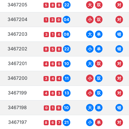
3467205
22
大
双
对
5
8
9
3467204
04
小
双
对
1
3
0
3467203
08
大
单
错
3
1
4
3467202
22
小
单
错
9
5
8
3467201
10
大
双
对
4
6
0
3467200
11
小
双
对
3
4
4
3467199
13
小
双
对
4
6
3
3467198
10
大
单
错
0
1
9
3467197
21
小
单
对
8
6
7