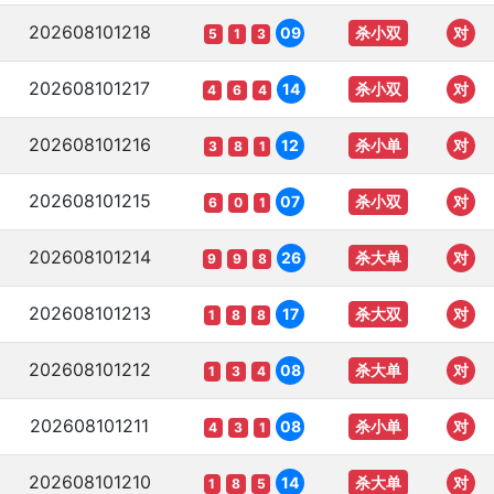
202608101218
杀小双
09
对
5
1
3
202608101217
杀小双
14
对
4
6
4
202608101216
杀小单
12
对
3
8
1
202608101215
杀小双
07
对
6
0
1
202608101214
杀大单
26
对
9
9
8
202608101213
杀大双
17
对
1
8
8
202608101212
杀大单
08
对
1
3
4
202608101211
杀小单
08
对
4
3
1
202608101210
杀大单
14
对
1
8
5