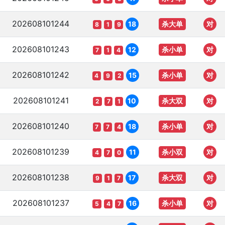
202608101244
杀大单
18
对
8
1
9
202608101243
杀小单
12
对
7
1
4
202608101242
杀小单
15
对
4
9
2
202608101241
杀大双
10
对
2
7
1
202608101240
杀小单
18
对
7
7
4
202608101239
杀小双
11
对
4
7
0
202608101238
杀大双
17
对
9
1
7
202608101237
杀小单
16
对
5
4
7