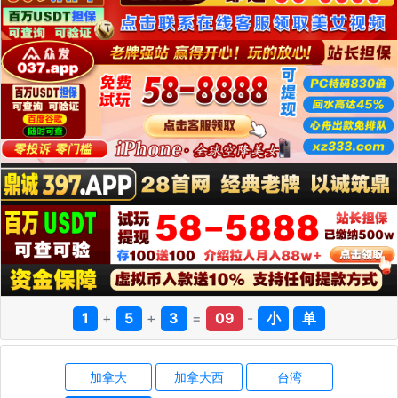
1
+
5
+
3
=
09
-
小
单
加拿大
加拿大西
台湾