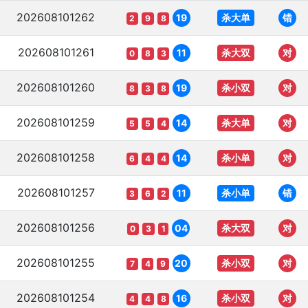
202608101262
杀大单
19
错
2
9
8
202608101261
杀大双
11
对
0
8
3
202608101260
杀小双
19
对
8
3
8
202608101259
杀大单
14
对
5
5
4
202608101258
杀小单
14
对
6
4
4
202608101257
杀小单
11
错
3
6
2
202608101256
杀大双
04
对
0
3
1
202608101255
杀小双
20
对
7
4
9
202608101254
杀小双
16
对
4
4
8