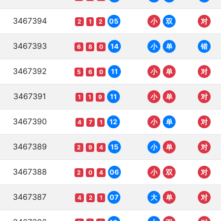
3467394
05
小
双
对
2
1
2
3467393
14
小
单
错
6
8
0
3467392
11
小
单
对
5
6
0
3467391
11
小
单
对
1
1
9
3467390
12
小
单
对
4
7
1
3467389
15
小
单
对
2
9
4
3467388
06
小
双
对
2
0
4
3467387
07
大
单
对
4
2
1