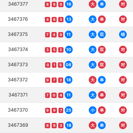
3467377
16
大
单
对
8
8
0
3467376
13
大
单
对
4
6
3
3467375
11
大
双
错
7
4
0
3467374
10
大
双
对
3
5
2
3467373
06
大
双
对
0
1
5
3467372
18
大
单
对
9
7
2
3467371
11
大
单
对
7
0
4
3467370
25
小
单
对
9
9
7
3467369
18
大
单
对
6
9
3