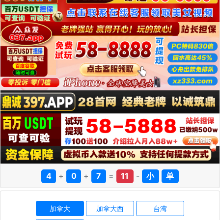
4
+
0
+
7
=
11
-
小
单
加拿大
加拿大西
台湾