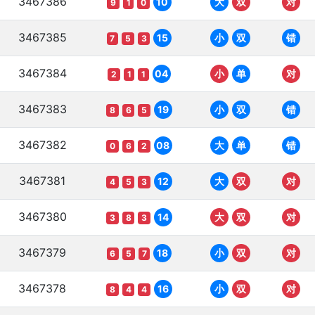
3467386
10
大
双
对
9
1
0
3467385
15
小
双
错
7
5
3
3467384
04
小
单
对
2
1
1
3467383
19
小
双
错
8
6
5
3467382
08
大
单
错
0
6
2
3467381
12
大
双
对
4
5
3
3467380
14
大
双
对
3
8
3
3467379
18
小
双
对
6
5
7
3467378
16
小
双
对
8
4
4