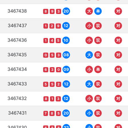
3467438
20
大
单
对
8
9
3
3467437
12
小
双
对
1
2
9
3467436
10
小
双
对
1
4
5
3467435
08
大
双
对
0
5
3
3467434
09
小
单
对
6
3
0
3467433
12
大
双
对
5
5
2
3467432
12
小
双
对
8
1
3
3467431
20
小
双
对
7
8
5
3467430
22
小
双
对
6
8
8