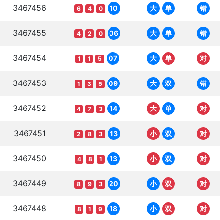
3467456
10
大
单
错
6
4
0
3467455
06
大
单
错
4
2
0
3467454
07
大
单
对
1
1
5
3467453
09
大
双
错
1
3
5
3467452
14
大
单
对
4
7
3
3467451
13
小
双
对
2
8
3
3467450
13
小
双
对
4
8
1
3467449
20
小
双
对
8
9
3
3467448
18
小
双
对
8
1
9