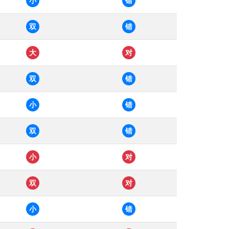
小
错
双
错
大
对
双
错
小
错
双
错
小
对
双
对
小
错