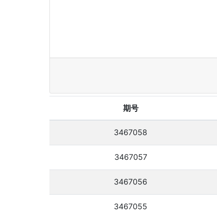
期号
3467058
3467057
3467056
3467055