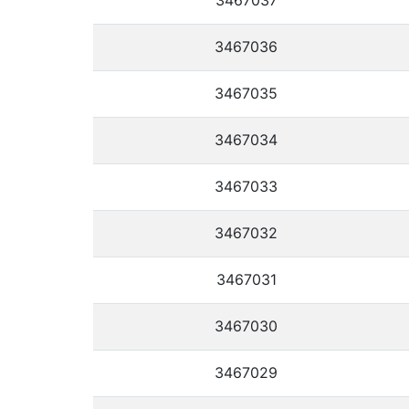
3467036
3467035
3467034
3467033
3467032
3467031
3467030
3467029