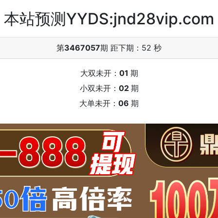
本站预测YYDS:jnd28vip.com
第
3467057
期 距下期：
51 秒
大双未开：
01
期
小双未开：
02
期
大单未开：
06
期