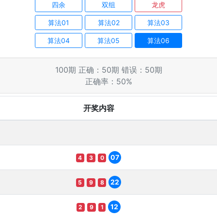
四余
双组
龙虎
算法01
算法02
算法03
算法04
算法05
算法06
100
期 正确：
50
期 错误：
50
期
正确率：
50
%
开奖内容
07
4
3
0
22
5
9
8
12
2
9
1