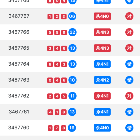
杀4N1
13
错
9
0
4
3467767
杀4N0
06
对
1
2
3
3467766
杀4N3
22
对
5
8
9
3467765
杀4N3
13
对
3
4
6
3467764
杀4N1
13
错
6
4
3
3467763
杀4N2
10
错
0
4
6
3467762
杀4N1
11
对
2
4
5
3467761
杀4N1
13
错
4
1
8
3467760
杀4N0
16
错
1
7
8