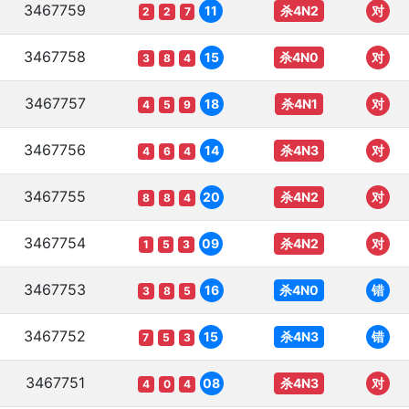
3467759
杀4N2
11
对
2
2
7
3467758
杀4N0
15
对
3
8
4
3467757
杀4N1
18
对
4
5
9
3467756
杀4N3
14
对
4
6
4
3467755
杀4N2
20
对
8
8
4
3467754
杀4N2
09
对
1
5
3
3467753
杀4N0
16
错
3
8
5
3467752
杀4N3
15
错
7
5
3
3467751
杀4N3
08
对
4
0
4