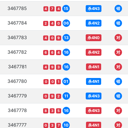
3467785
杀4N3
15
错
4
7
4
3467784
杀4N2
06
错
2
4
0
3467783
杀4N0
13
对
4
0
9
3467782
杀4N2
16
对
6
6
4
3467781
杀4N1
16
对
4
9
3
3467780
杀4N1
01
错
0
0
1
3467779
杀4N3
11
错
0
9
2
3467778
杀4N3
16
对
8
3
5
3467777
杀4N1
10
对
0
3
7