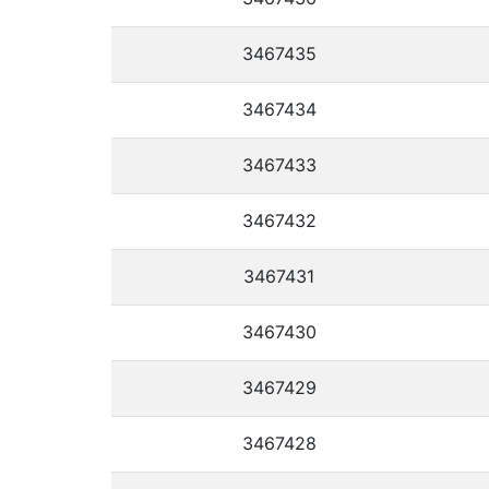
3467435
3467434
3467433
3467432
3467431
3467430
3467429
3467428