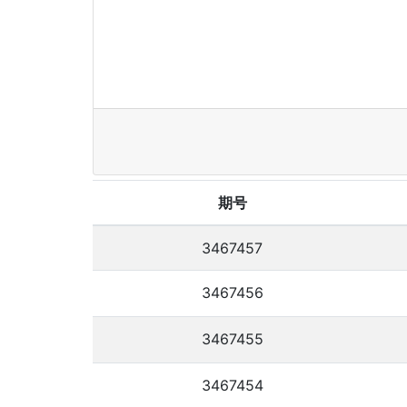
期号
3467457
3467456
3467455
3467454