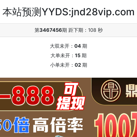
本站预测YYDS:jnd28vip.com
第
3467456
期 距下期：
107 秒
大双未开：
04
期
大单未开：
15
期
小单未开：
02
期