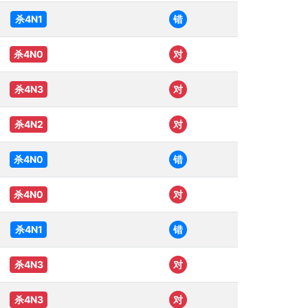
杀4N1
错
杀4N0
对
杀4N3
对
杀4N2
对
杀4N0
错
杀4N0
对
杀4N1
错
杀4N3
对
杀4N3
对