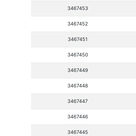
3467453
3467452
3467451
3467450
3467449
3467448
3467447
3467446
3467445