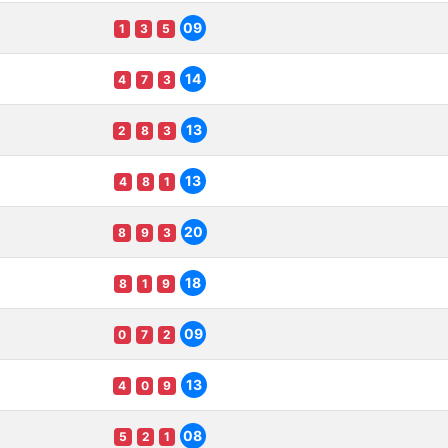
09
1
3
5
14
4
7
3
13
2
8
3
13
4
8
1
20
8
9
3
18
8
1
9
09
0
7
2
13
4
0
9
08
5
2
1