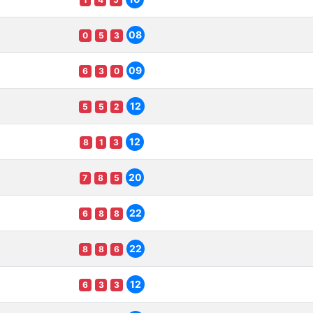
08
0
5
3
09
6
3
0
12
5
5
2
12
8
1
3
20
7
8
5
22
6
8
8
22
8
8
6
12
6
3
3