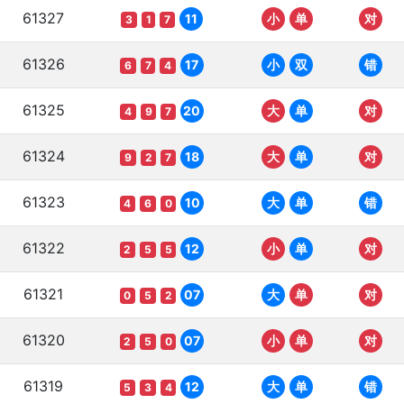
61327
11
小
单
对
3
1
7
61326
17
小
双
错
6
7
4
61325
20
大
单
对
4
9
7
61324
18
大
单
对
9
2
7
61323
10
大
单
错
4
6
0
61322
12
小
单
对
2
5
5
61321
07
大
单
对
0
5
2
61320
07
小
单
对
2
5
0
61319
12
大
单
错
5
3
4