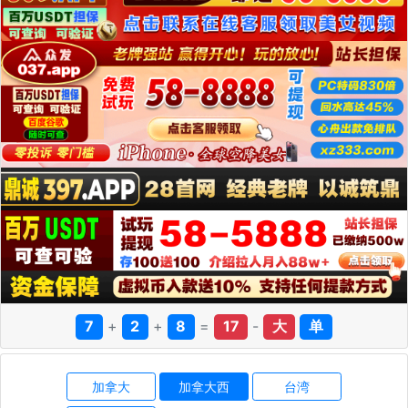
7
+
2
+
8
=
17
-
大
单
加拿大
加拿大西
台湾