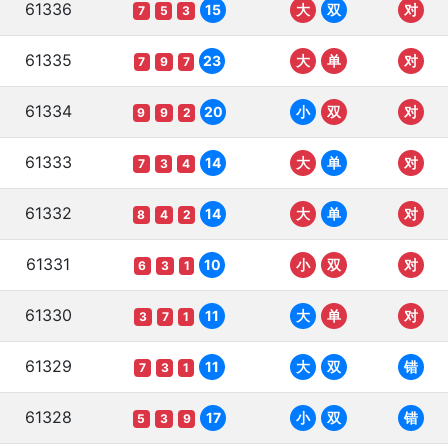
61336
15
大
双
对
7
5
3
61335
23
大
单
对
7
9
7
61334
20
小
双
对
9
9
2
61333
14
大
单
对
7
3
4
61332
14
大
单
对
8
4
2
61331
10
小
双
对
6
3
1
61330
11
大
单
对
3
7
1
61329
11
大
双
错
7
3
1
61328
17
小
双
错
5
3
9