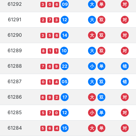
61292
09
大
单
对
3
0
6
61291
12
大
双
对
2
7
3
61290
14
大
双
对
3
5
6
61289
10
大
双
对
8
1
1
61288
22
小
单
错
7
6
9
61287
05
大
双
错
0
1
4
61286
17
大
双
对
6
9
2
61285
12
小
单
对
5
7
0
61284
15
大
单
对
5
6
4