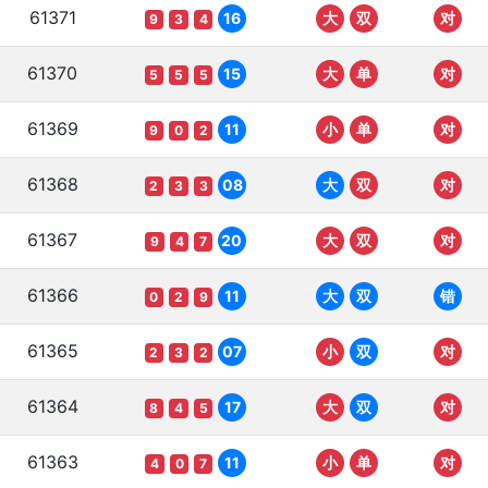
61371
16
大
双
对
9
3
4
61370
15
大
单
对
5
5
5
61369
11
小
单
对
9
0
2
61368
08
大
双
对
2
3
3
61367
20
大
双
对
9
4
7
61366
11
大
双
错
0
2
9
61365
07
小
双
对
2
3
2
61364
17
大
双
对
8
4
5
61363
11
小
单
对
4
0
7