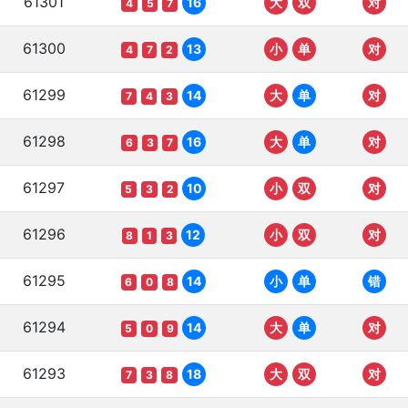
61301
16
大
双
对
4
5
7
61300
13
小
单
对
4
7
2
61299
14
大
单
对
7
4
3
61298
16
大
单
对
6
3
7
61297
10
小
双
对
5
3
2
61296
12
小
双
对
8
1
3
61295
14
小
单
错
6
0
8
61294
14
大
单
对
5
0
9
61293
18
大
双
对
7
3
8