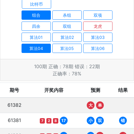
比特币
组合
杀组
双项
四余
双组
龙虎
算法01
算法02
算法03
算法04
算法05
算法06
100
期 正确：
78
期 错误：
22
期
正确率：
78
%
期号
开奖内容
预测
结果
61382
大
单
61381
17
小
双
错
7
2
8