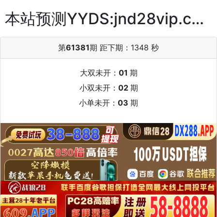
本站预测YYDS:jnd28vip.com
第
61381
期 距下期：
1347 秒
大双未开：
01
期
小双未开：
02
期
小单未开：
03
期