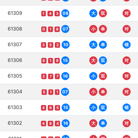
61309
08
大
双
对
1
4
3
61308
07
小
单
对
0
1
6
61307
10
大
单
错
3
5
2
61306
15
大
双
对
6
1
8
61305
16
小
双
对
2
7
7
61304
07
小
单
对
5
1
1
61303
15
小
双
错
4
6
5
61302
16
大
单
对
4
8
4