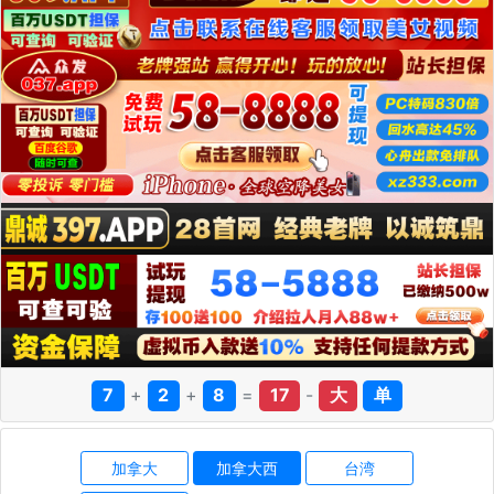
7
+
2
+
8
=
17
-
大
单
加拿大
加拿大西
台湾