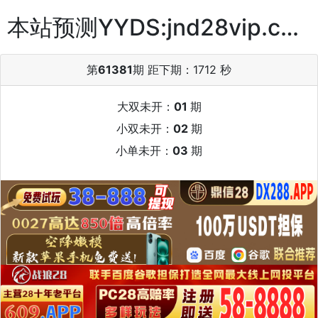
本站预测YYDS:jnd28vip.com
第
61381
期 距下期：
1712 秒
大双未开：
01
期
小双未开：
02
期
小单未开：
03
期