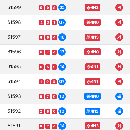
61599
杀4N3
22
对
5
9
8
61598
杀4N0
07
对
4
2
1
61597
杀4N3
18
对
8
6
4
61596
杀4N0
17
对
6
7
4
61595
杀4N1
14
对
0
5
9
61594
杀4N1
07
对
1
0
6
61593
杀4N0
12
错
5
7
0
61592
杀4N2
10
错
2
8
0
61591
杀4N3
14
对
8
2
4