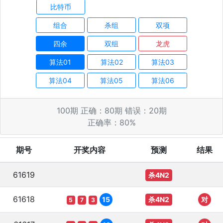
比特币
组合
杀组
双项
四余
双组
龙虎
算法01
算法02
算法03
算法04
算法05
算法06
100
期 正确：
80
期 错误：
20
期
正确率：
80
%
期号
开奖内容
预测
结果
61619
杀4N2
61618
杀4N2
15
对
5
7
3