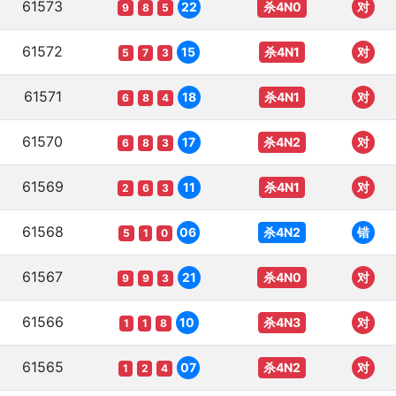
61573
杀4N0
22
对
9
8
5
61572
杀4N1
15
对
5
7
3
61571
杀4N1
18
对
6
8
4
61570
杀4N2
17
对
6
8
3
61569
杀4N1
11
对
2
6
3
61568
杀4N2
06
错
5
1
0
61567
杀4N0
21
对
9
9
3
61566
杀4N3
10
对
1
1
8
61565
杀4N2
07
对
1
2
4