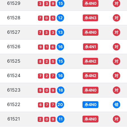
61529
杀4N0
15
对
3
3
9
61528
杀4N3
12
对
7
0
5
61527
杀4N0
13
对
7
3
3
61526
杀4N1
16
对
9
1
6
61525
杀4N2
15
对
8
2
5
61524
杀4N2
16
对
7
2
7
61523
杀4N0
18
对
9
0
9
61522
杀4N0
20
错
6
7
7
61521
杀4N0
11
对
2
0
9