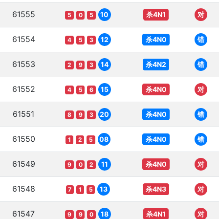
61555
杀4N1
10
对
5
0
5
61554
杀4N0
12
错
4
5
3
61553
杀4N2
14
错
2
9
3
61552
杀4N0
15
对
4
5
6
61551
杀4N0
20
错
8
9
3
61550
杀4N0
08
错
1
2
5
61549
杀4N0
11
对
9
0
2
61548
杀4N3
13
对
7
1
5
61547
杀4N1
18
对
9
9
0