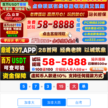
5
+
7
+
3
=
15
-
大
单
加拿大
加拿大西
台湾