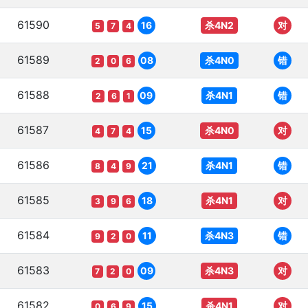
61590
杀4N2
16
对
5
7
4
61589
杀4N0
08
错
2
0
6
61588
杀4N1
09
错
2
6
1
61587
杀4N0
15
对
4
7
4
61586
杀4N1
21
错
8
4
9
61585
杀4N1
18
对
3
9
6
61584
杀4N3
11
错
9
2
0
61583
杀4N3
09
对
7
2
0
61582
杀4N1
15
对
0
6
9