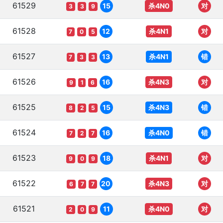
61529
杀4N0
15
对
3
3
9
61528
杀4N1
12
对
7
0
5
61527
杀4N1
13
错
7
3
3
61526
杀4N3
16
对
9
1
6
61525
杀4N3
15
错
8
2
5
61524
杀4N0
16
错
7
2
7
61523
杀4N1
18
对
9
0
9
61522
杀4N3
20
对
6
7
7
61521
杀4N0
11
对
2
0
9