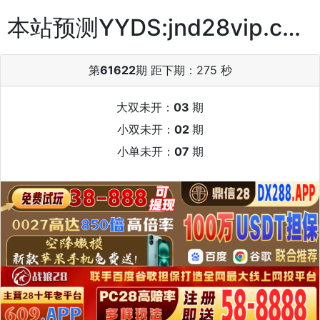
本站预测YYDS:jnd28vip.com
第
61622
期 距下期：
274 秒
大双未开：
03
期
小双未开：
02
期
小单未开：
07
期