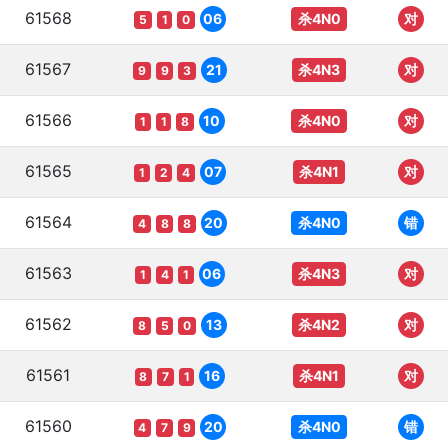
61568
杀4N0
06
对
5
1
0
61567
杀4N3
21
对
9
9
3
61566
杀4N0
10
对
1
1
8
61565
杀4N1
07
对
1
2
4
61564
杀4N0
20
错
4
8
8
61563
杀4N3
06
对
1
4
1
61562
杀4N2
13
对
8
5
0
61561
杀4N1
16
对
8
7
1
61560
杀4N0
20
错
4
7
9