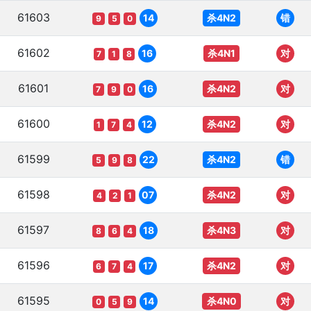
61603
杀4N2
14
错
9
5
0
61602
杀4N1
16
对
7
1
8
61601
杀4N2
16
对
7
9
0
61600
杀4N2
12
对
1
7
4
61599
杀4N2
22
错
5
9
8
61598
杀4N2
07
对
4
2
1
61597
杀4N3
18
对
8
6
4
61596
杀4N2
17
对
6
7
4
61595
杀4N0
14
对
0
5
9